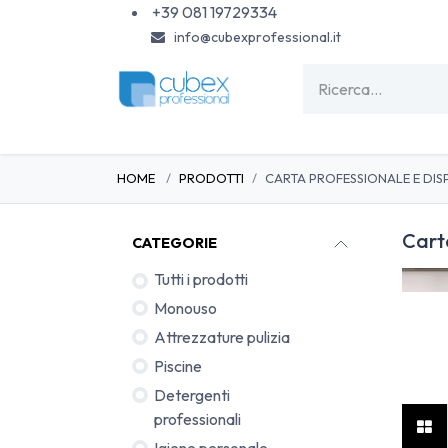
Passa al contenuto
+39 081 19729334
info@cubexprofessional.it
HOME
SHOP
PISCINE
CARTA & MONOU
HOME
PRODOTTI
CARTA PROFESSIONALE E DIS
Cart
CATEGORIE
Tutti i prodotti
Monouso
Attrezzature pulizia
Piscine
Dispen
Detergenti
professionali
Igiene personale