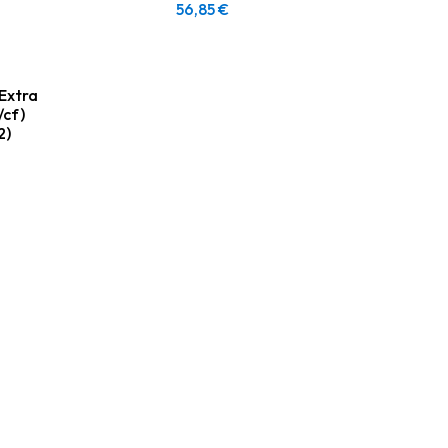
56,85
€
 Extra
/cf)
2)