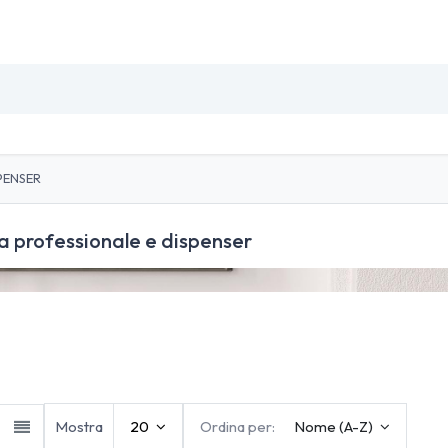
SO
INSETTI & DISINFESTAZIONE
PULIZIA PROFESSIO
PENSER
a professionale e dispenser
ser
Tovaglioli
Panni e bobine
Carta 
Mostra
20
Ordina per:
Nome (A-Z)