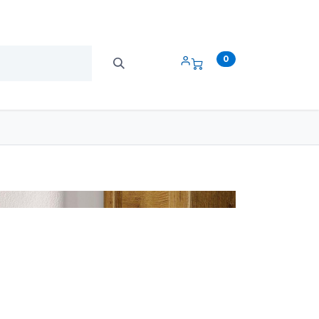
0
NALE
OSPITALITÀ & CURA
CATEGORIE
Lenzuolini medici ed
igienica
estetici
Asciugamani