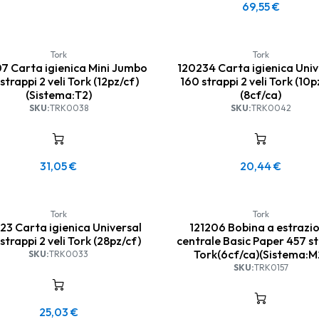
69,55
€
Tork
Tork
7 Carta igienica Mini Jumbo
120234 Carta igienica Univ
strappi 2 veli Tork (12pz/cf)
160 strappi 2 veli Tork (10p
(Sistema:T2)
(8cf/ca)
SKU:
TRK0038
SKU:
TRK0042
31,05
€
20,44
€
Tork
Tork
23 Carta igienica Universal
121206 Bobina a estrazi
strappi 2 veli Tork (28pz/cf)
centrale Basic Paper 457 st
Tork(6cf/ca)(Sistema:M
SKU:
TRK0033
SKU:
TRK0157
25,03
€