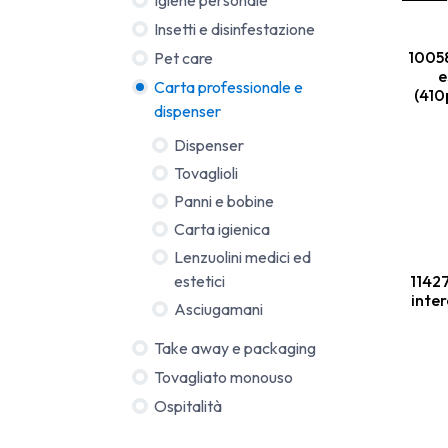
Insetti e disinfestazione
1005
Pet care
e
Carta professionale e
(410
dispenser
Dispenser
Tovaglioli
Panni e bobine
Carta igienica
Lenzuolini medici ed
estetici
11427
inter
Asciugamani
Take away e packaging
Tovagliato monouso
Ospitalità