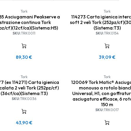
Tork
Tork
85 Asciugamani Peakserve a
114273 Carta igienica inter
strazione continua Tork
soft 2 veli Tork (252pz/cf)(3
pz/cf)(12cf/ca)(Sistema:H5)
(Sistema:T3)
SKU:
TRK0011
SKU:
TRK0154
89,30
€
39,09
€
Tork
Tork
7 (ex 114271) Carta igienica
120069 Tork Matic® Asciu
calata 2 veli Tork (252pz/cf)
monouso a rotolo bianch
(36cf/ca)(Sistema:T3)
Universal, H1, con goffratu
asciugatura efficace, 6 rot
SKU:
TRK0036
150 m
SKU:
TRK0017
43,90
€