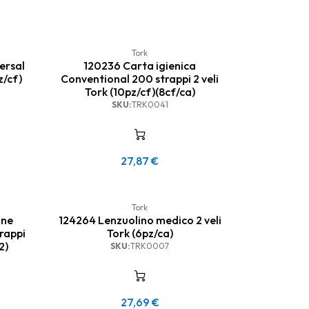
Tork
ersal
120236 Carta igienica
z/cf)
Conventional 200 strappi 2 veli
Tork (10pz/cf)(8cf/ca)
SKU:
TRK0041
27,87
€
Tork
one
124264 Lenzuolino medico 2 veli
rappi
Tork (6pz/ca)
2)
SKU:
TRK0007
27,69
€