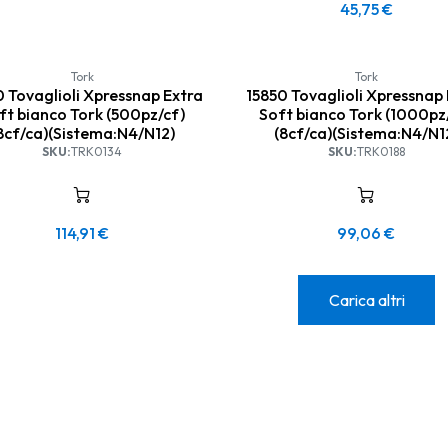
45,75
€
Tork
Tork
 Tovaglioli Xpressnap Extra
15850 Tovaglioli Xpressnap
ft bianco Tork (500pz/cf)
Soft bianco Tork (1000pz
8cf/ca)(Sistema:N4/N12)
(8cf/ca)(Sistema:N4/N1
SKU:
TRK0134
SKU:
TRK0188
114,91
€
99,06
€
Carica altri