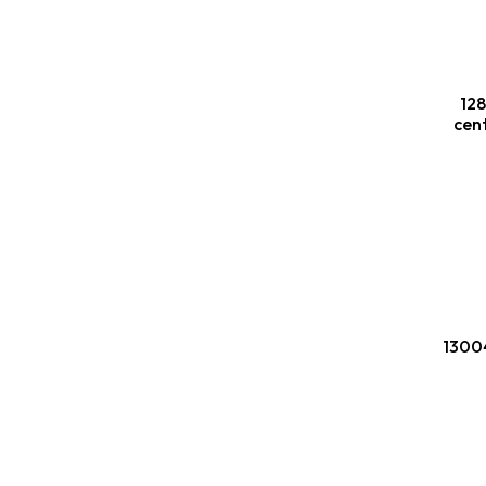
128
cent
13004