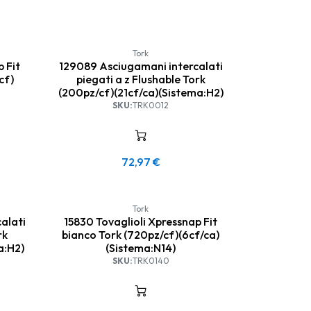
Tork
 Fit
129089 Asciugamani intercalati
cf)
piegati a z Flushable Tork
(200pz/cf)(21cf/ca)(Sistema:H2)
SKU:
TRK0012
72,97
€
Tork
alati
15830 Tovaglioli Xpressnap Fit
rk
bianco Tork (720pz/cf)(6cf/ca)
a:H2)
(Sistema:N14)
SKU:
TRK0140