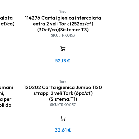
Tork
calata
114276 Carta igienica intercalata
0cf/ca)
extra 2 veli Tork (252pz/cf)
(30cf/ca)(Sistema: T3)
SKU:
TRK0153
52,13
€
Tork
gamani
120202 Carta igienica Jumbo 1120
i,
strappi 2 veli Tork (6pz/cf)
ra per
(Sistema:T1)
oli da
SKU:
TRK0037
33,61
€