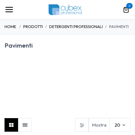
Passa al contenuto
0
HOME
PRODOTTI
DETERGENTI PROFESSIONALI
PAVIMENTI
Pavimenti
Pulizia auto, moto e
Cucina
Linea baby
barche
Mostra
20