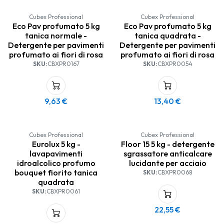
Cubex Professional
Cubex Professional
Eco Pav profumato 5 kg
Eco Pav profumato 5 kg
tanica normale -
tanica quadrata -
Detergente per pavimenti
Detergente per pavimenti
profumato ai fiori di rosa
profumato ai fiori di rosa
SKU:
CBXPR0167
SKU:
CBXPR0054
9,63
€
13,40
€
Cubex Professional
Cubex Professional
Eurolux 5 kg -
Floor 15 5 kg - detergente
lavapavimenti
sgrassatore anticalcare
idroalcolico profumo
lucidante per acciaio
bouquet fiorito tanica
SKU:
CBXPR0068
quadrata
SKU:
CBXPR0061
22,55
€