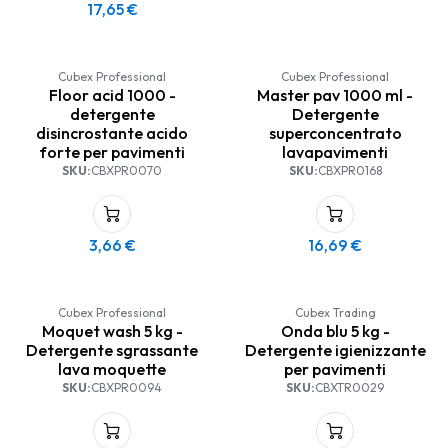
17,65
€
Cubex Professional
Cubex Professional
Floor acid 1000 -
Master pav 1000 ml -
detergente
Detergente
disincrostante acido
superconcentrato
forte per pavimenti
lavapavimenti
SKU:
CBXPR0070
SKU:
CBXPR0168
3,66
€
16,69
€
Cubex Professional
Cubex Trading
Moquet wash 5 kg -
Onda blu 5 kg -
Detergente sgrassante
Detergente igienizzante
lava moquette
per pavimenti
SKU:
CBXPR0094
SKU:
CBXTR0029