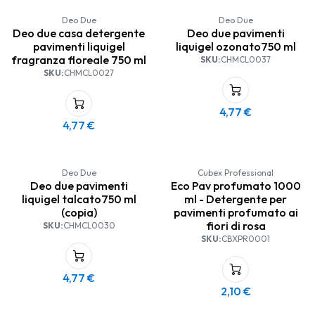
Deo Due
Deo Due
Deo due casa detergente
Deo due pavimenti
pavimenti liquigel
liquigel ozonato750 ml
fragranza floreale 750 ml
SKU:
CHMCL0037
SKU:
CHMCL0027
4,77
€
4,77
€
Deo Due
Cubex Professional
Deo due pavimenti
Eco Pav profumato 1000
liquigel talcato750 ml
ml - Detergente per
(copia)
pavimenti profumato ai
fiori di rosa
SKU:
CHMCL0030
SKU:
CBXPR0001
4,77
€
2,10
€