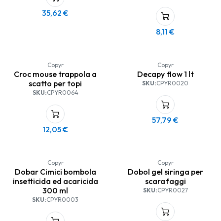
nonché ambienti ed
35,62
€
attrezzature rurali.
8,11
€
Copyr
Copyr
Croc mouse trappola a
Decapy flow 1 lt
scatto per topi
SKU:
CPYR0020
SKU:
CPYR0064
57,79
€
12,05
€
Copyr
Copyr
Dobar Cimici bombola
Dobol gel siringa per
insetticida ed acaricida
scarafaggi
300 ml
SKU:
CPYR0027
SKU:
CPYR0003