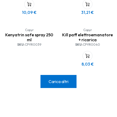
e negli ambienti interni in
genere (uffici, mense, alberghi,
teatri, cucine, edifici pubblici,
10,09
€
31,21
€
ecc).
Copyr
Copyr
Kenyatrin safe spray 250
Kill paff elettroemanatore
ml
+ ricarica
SKU:
CPYR0039
SKU:
CPYR0040
8,03
€
Carica altri