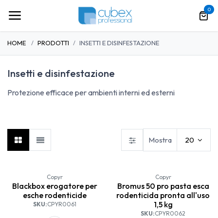
Passa al contenuto
0
HOME
PRODOTTI
INSETTI E DISINFESTAZIONE
Insetti e disinfestazione
Protezione efficace per ambienti interni ed esterni
Bombole insetticida
Insetticidi concentrati
Insetticidi pronti all'uso
Mostra
20
Copyr
Copyr
Blackbox erogatore per
Bromus 50 pro pasta esca
esche rodenticide
rodenticida pronta all'uso
1,5 kg
SKU:
CPYR0061
SKU:
CPYR0062