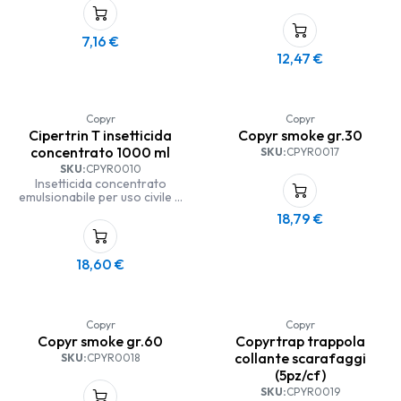
7,16
€
12,47
€
Copyr
Copyr
Cipertrin T insetticida
Copyr smoke gr.30
concentrato 1000 ml
SKU:
CPYR0017
SKU:
CPYR0010
Insetticida concentrato
emulsionabile per uso civile e
industriale
18,79
€
Il CIPERTRIN T è un insetticida
ad azione abbattente,
18,60
€
snidante e residuale per il
controllo di una vasta gamma
di insetti volanti e striscianti
(mosche, zanzare, vespe,
scarafaggi, formiche, ragni,
Copyr
Copyr
pesciolini d’argento, grilli, pulci,
Copyr smoke gr.60
Copyrtrap trappola
ecc.). Per le sue proprietà il
collante scarafaggi
CIPERTRIN T è indicato per la
SKU:
CPYR0018
disinfestazione di comunità,
(5pz/cf)
alberghi, ospedali, magazzini,
SKU:
CPYR0019
mezzi di trasporto, industrie,