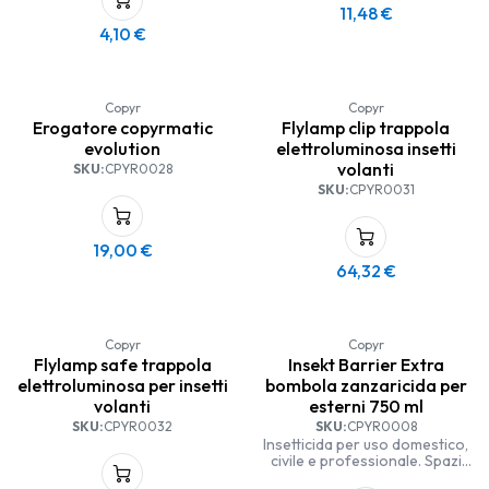
11,48
€
4,10
€
Copyr
Copyr
Erogatore copyrmatic
Flylamp clip trappola
evolution
elettroluminosa insetti
volanti
SKU:
CPYR0028
SKU:
CPYR0031
19,00
€
64,32
€
Copyr
Copyr
Flylamp safe trappola
Insekt Barrier Extra
elettroluminosa per insetti
bombola zanzaricida per
volanti
esterni 750 ml
SKU:
CPYR0032
SKU:
CPYR0008
Insetticida per uso domestico,
civile e professionale. Spazi
aperti protetti.