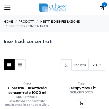
Passa al contenuto
0
HOME
PRODOTTI
INSETTI E DISINFESTAZIONE
INSETTICIDI CONCENTRATI
Insetticidi concentrati
Bombole insetticida
Insetticidi concentrati
Insetticidi pronti all'uso
Mostra
20
Copyr
Copyr
Cipertrin T insetticida
Decapy flow 1 lt
concentrato 1000 ml
SKU:
CPYR0020
SKU:
CPYR0010
Insetticida concentrato
emulsionabile per uso civile e
industriale