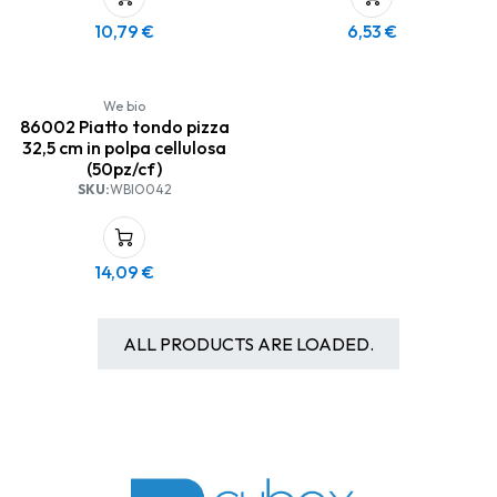
10,79
€
6,53
€
We bio
86002 Piatto tondo pizza
32,5 cm in polpa cellulosa
(50pz/cf)
SKU:
WBIO042
14,09
€
ALL PRODUCTS ARE LOADED.