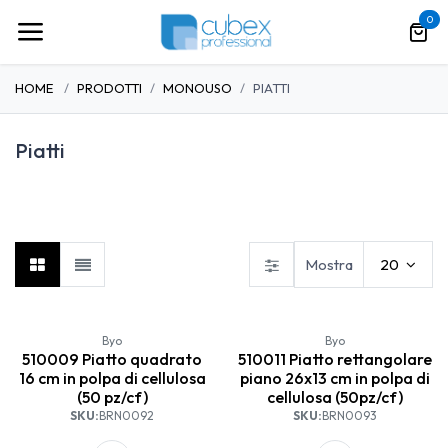
Passa al contenuto
0
HOME
PRODOTTI
MONOUSO
PIATTI
Piatti
Bicchieri
Piatti
Cannucce
Mostra
20
Byo
Byo
510009 Piatto quadrato
510011 Piatto rettangolare
16 cm in polpa di cellulosa
piano 26x13 cm in polpa di
(50 pz/cf)
cellulosa (50pz/cf)
SKU:
BRN0092
SKU:
BRN0093