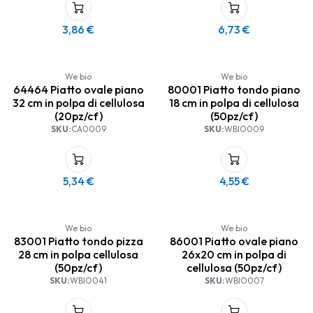
3,86
€
6,73
€
We bio
We bio
64464 Piatto ovale piano
80001 Piatto tondo piano
32 cm in polpa di cellulosa
18 cm in polpa di cellulosa
(20pz/cf)
(50pz/cf)
SKU:
CA0009
SKU:
WBIO009
5,34
€
4,55
€
We bio
We bio
83001 Piatto tondo pizza
86001 Piatto ovale piano
28 cm in polpa cellulosa
26x20 cm in polpa di
(50pz/cf)
cellulosa (50pz/cf)
SKU:
WBIO041
SKU:
WBIO007