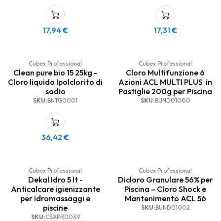
17,94
€
17,31
€
Cubex Professional
Cubex Professional
Clean pure bio 15 25kg -
Cloro Multifunzione 6
Cloro liquido Ipolclorito di
Azioni ACL MULTI PLUS in
sodio
Pastiglie 200g per Piscina
SKU:
BNTG0001
SKU:
BUND01000
36,42
€
Cubex Professional
Cubex Professional
Dekal Idro 5 lt -
Dicloro Granulare 56% per
Anticalcare igienizzante
Piscina – Cloro Shock e
per idromassaggi e
Mantenimento ACL 56
piscine
SKU:
BUND01002
SKU:
CBXPR0039