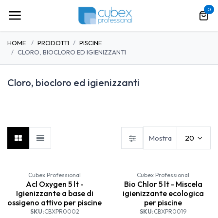
Passa al contenuto
0
HOME
PRODOTTI
PISCINE
CLORO, BIOCLORO ED IGIENIZZANTI
Cloro, biocloro ed igienizzanti
Cloro, biocloro ed
Antialghe
Flocculante
igienizzanti
Mostra
20
Cubex Professional
Cubex Professional
Acl Oxygen 5 lt -
Bio Chlor 5 lt - Miscela
Igienizzante a base di
igienizzante ecologica
ossigeno attivo per piscine
per piscine
SKU:
CBXPR0002
SKU:
CBXPR0019