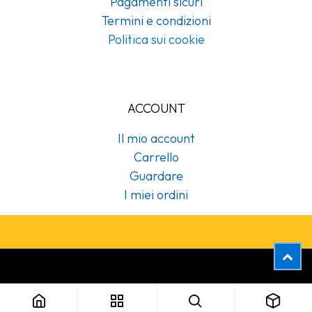
Pagamenti sicuri
Termini e condizioni
Politica sui cookie
ACCOUNT
Il mio account
Carrello
Guardare
I miei ordini
Copyright © Cubex Professional Srl
420502 Sapone liquido delicato Mini 475 ml Tork (Sistema:S2)