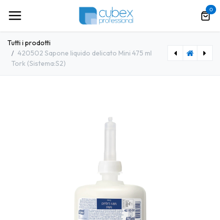
Passa al contenuto
0
Tutti i prodotti
420502 Sapone liquido delicato Mini 475 ml
Tork (Sistema:S2)
[SNTS0003] 3560708 Tovagliette americane istanbul blu 33x45 cm (100pz/cf)
[TRK0006] 420652 Docciaschiuma liquido Luxury Mini 475 ml Tork (Sistema:S2)