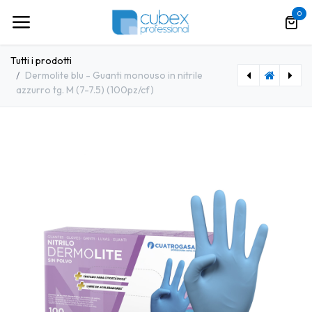
Passa al contenuto
0
Tutti i prodotti
Dermolite blu - Guanti monouso in nitrile
azzurro tg. M (7-7.5) (100pz/cf)
[4GS0001] Dermolite blu - Guanti monouso in nitrile azzurro tg. S (6-6.5) (100pz/cf)
[4GS0003] Dermolite blu - Guanti monouso in nitrile azzurro tg. L (8-8.5) (100pz/cf)