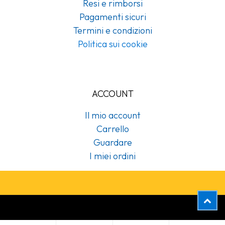
Resi e rimborsi
Pagamenti sicuri
Termini e condizioni
Politica sui cookie
ACCOUNT
Il mio account
Carrello
Guardare
I miei ordini
Copyright © Cubex Professional Srl
Sacchetti kraft bianchi 10x20 cm