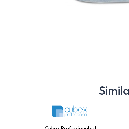
Simil
Cubex Professional srl