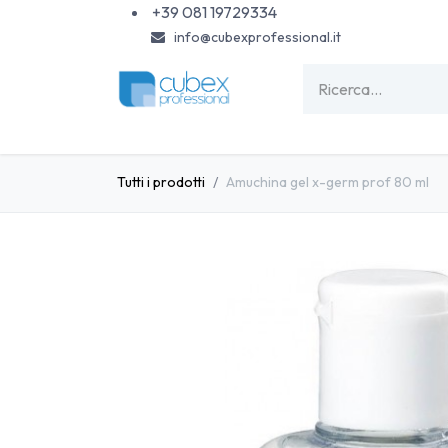
Passa al contenuto
+39 081 19729334
info@cubexprofessional.it
HOME
SHOP
PISCINE
CARTA & MONOU
Tutti i prodotti
Amuchina gel x-germ prof 80 ml