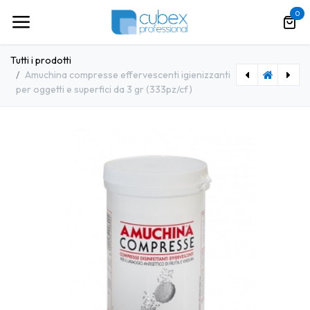
Passa al contenuto
0
Tutti i prodotti
Amuchina compresse effervescenti igienizzanti
per oggetti e superfici da 3 gr (333pz/cf)
[AM0012] Amuchina spray vetri multiuso 750 ml
[AM0010] Amuchina sapone igienizzante mani 5 lt