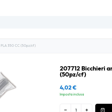
SO
INSETTI & DISINFESTAZIONE
PULIZIA PROFESSIO
io PLA 350 CC (50pz/cf)
207712 Bicchieri a
(50pz/cf)
4,02
€
Imposta inclusa