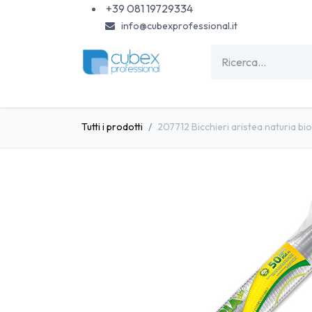
Passa al contenuto
+39 081 19729334
info@cubexprofessional.it
HOME
SHOP
PISCINE
CARTA & MONOU
Tutti i prodotti
207712 Bicchieri aristea naturia b