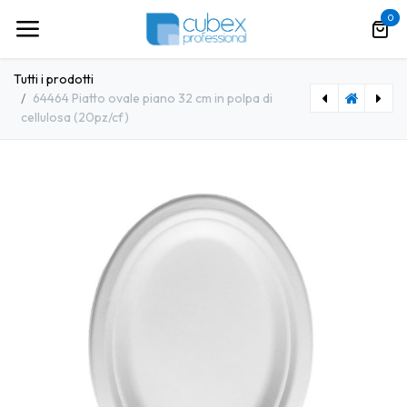
Passa al contenuto
0
Tutti i prodotti
64464 Piatto ovale piano 32 cm in polpa di
cellulosa (20pz/cf)
[BNTG0001] Clean pure bio 15 25kg - Cloro liquido Ipolclorito di sodio
[CBXPR0019] Bio Chlor 5 lt - Miscela igienizzante ecologica per piscine