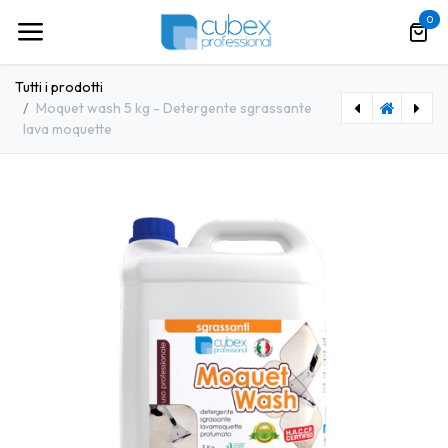
Passa al contenuto
0
Tutti i prodotti
Moquet wash 5 kg - Detergente sgrassante
lava moquette
[CBXPR0101] Onda verde 5 kg - detergente lavapavimenti profumato a lavanda
[CBXPR0089] Matic glass 6 kg - detergente per lavastoviglie