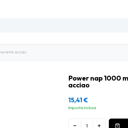
SO
INSETTI & DISINFESTAZIONE
PULIZIA PROFESSIO
nerante acciao
Power nap 1000 ml
acciao
15,41
€
Imposta inclusa