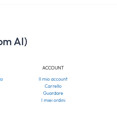
om AI)
ACCOUNT
na
Il mio account
Carrello
Guardare
I miei ordini