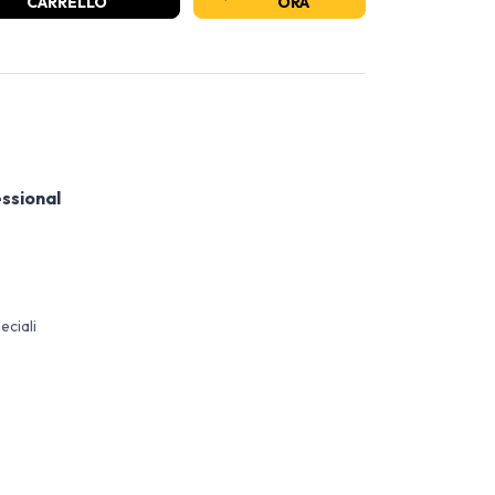
CARRELLO
ORA
ssional
eciali