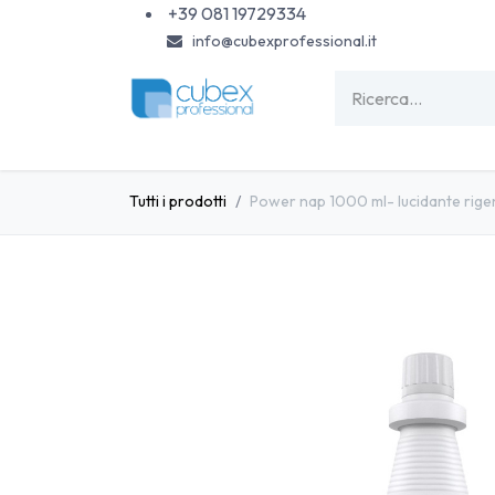
Passa al contenuto
+39 081 19729334
info@cubexprofessional.it
HOME
SHOP
PISCINE
CARTA & MONOU
Tutti i prodotti
Power nap 1000 ml- lucidante rige