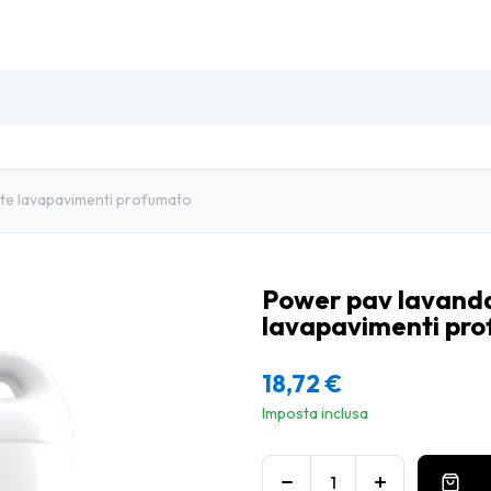
SO
INSETTI & DISINFESTAZIONE
PULIZIA PROFESSIO
nte lavapavimenti profumato
Power pav lavanda
lavapavimenti pr
18,72
€
Imposta inclusa