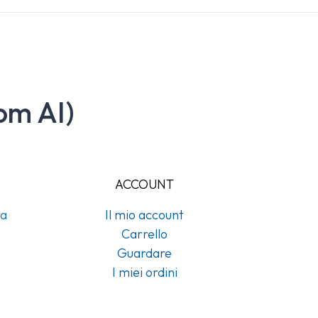
om AI)
ACCOUNT
na
Il mio account
Carrello
Guardare
I miei ordini