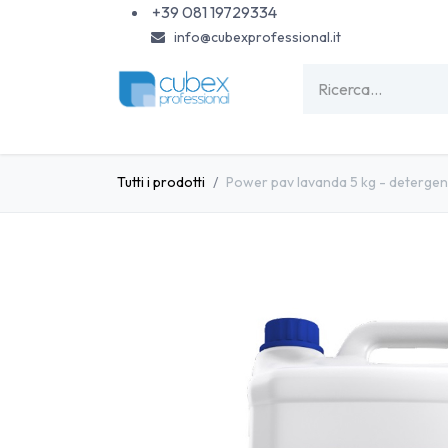
Passa al contenuto
+39 081 19729334
info@cubexprofessional.it
HOME
SHOP
PISCINE
CARTA & MONOU
Tutti i prodotti
Power pav lavanda 5 kg - deterge