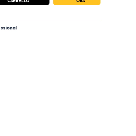
CARRELLO
ORA
ssional