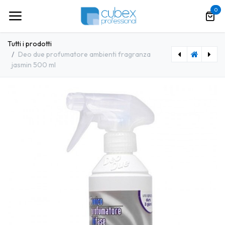
Passa al contenuto
0
Tutti i prodotti
Deo due profumatore ambienti fragranza
jasmin 500 ml
[CHMCL0023] Deo due morbido ammorbidente fragranza fleur blanche 1 kg
[CHMCL0024] Deo due morbido ammorbidente fragranza fleur d'or 1 kg