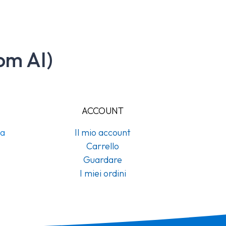
om AI)
ACCOUNT
na
Il mio account
Carrello
Guardare
I miei ordini