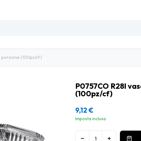
SO
INSETTI & DISINFESTAZIONE
PULIZIA PROFESSIO
1 porzione (100pz/cf)
P0757CO R28l vasc
(100pz/cf)
9,12
€
Imposta inclusa