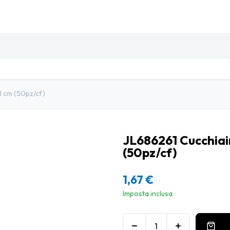
SO
INSETTI & DISINFESTAZIONE
PULIZIA PROFESSIO
1 cm (50pz/cf)
JL686261 Cucchiain
(50pz/cf)
1,67
€
Imposta inclusa