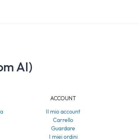
om AI)
ACCOUNT
na
Il mio account
Carrello
Guardare
I miei ordini