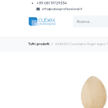
Passa al contenuto
+39 081 19729334
info@cubexprofessional.it
HOME
SHOP
PISCINE
CARTA & MONOU
Tutti i prodotti
JL686261 Cucchiaino finger legno 1