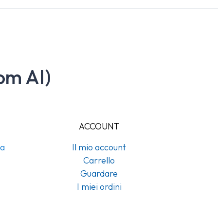
om AI)
ACCOUNT
na
Il mio account
Carrello
Guardare
I miei ordini