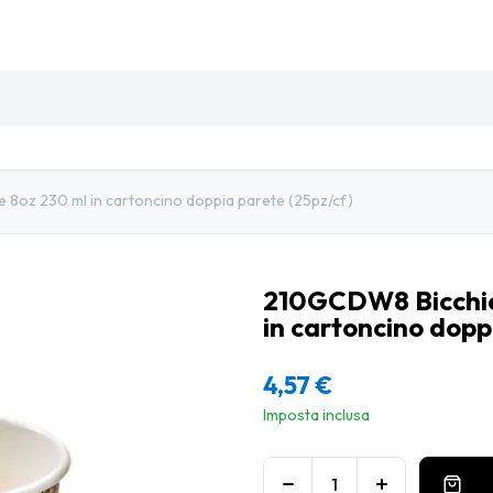
SO
INSETTI & DISINFESTAZIONE
PULIZIA PROFESSIO
8oz 230 ml in cartoncino doppia parete (25pz/cf)
210GCDW8 Bicchie
in cartoncino dopp
4,57
€
Imposta inclusa