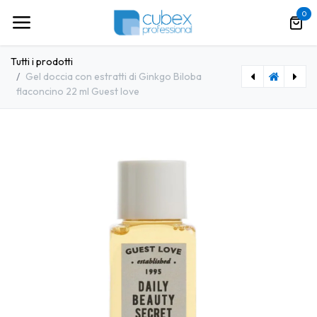
Passa al contenuto
0
Tutti i prodotti
Gel doccia con estratti di Ginkgo Biloba
flaconcino 22 ml Guest love
[GFL0029] Doccia shampoo al fiordaliso e passiflora flaconcino 35 ml Guest love
[GFL0031] Sapone vegetale tondo 8 gr Guest love