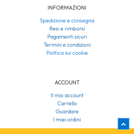
INFORMAZIONI
Spedizione e consegna
Resi e rimborsi
Pagamenti sicuri
Termini e condizioni
Politica sui cookie
ACCOUNT
Il mio account
Carrello
Guardare
I miei ordini
Gel doccia con estratti di Ginkgo Biloba flaconcino 22 ml Guest love