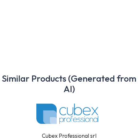
Prija
Kit viaggio per corpo e capelli in pochette cilindrica Prija
22,42
€
Imposta inclusa
SKU:
GFL0018
Similar Products (Generated from
AI)
Cubex Professional srl