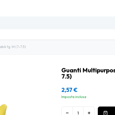
SO
INSETTI & DISINFESTAZIONE
PULIZIA PROFESSIO
bili tg. M (7-7.5)
Guanti Multipurpose 
7.5)
2,57
€
Imposta inclusa