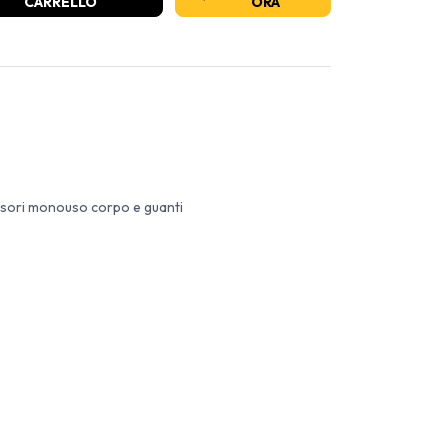
CARRELLO
ORA
ssori monouso corpo e guanti