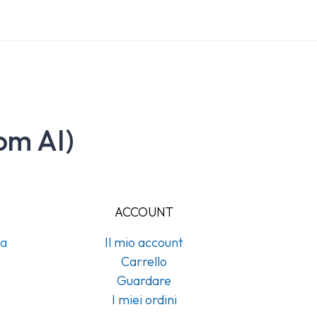
om AI)
ACCOUNT
na
Il mio account
Carrello
Guardare
I miei ordini