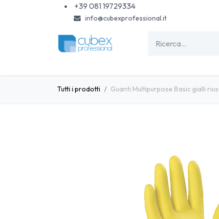
Passa al contenuto
+39 081 19729334
info@cubexprofessional.it
HOME
SHOP
PISCINE
CARTA & MONOU
Tutti i prodotti
Guanti Multipurpose Basic gialli riusa