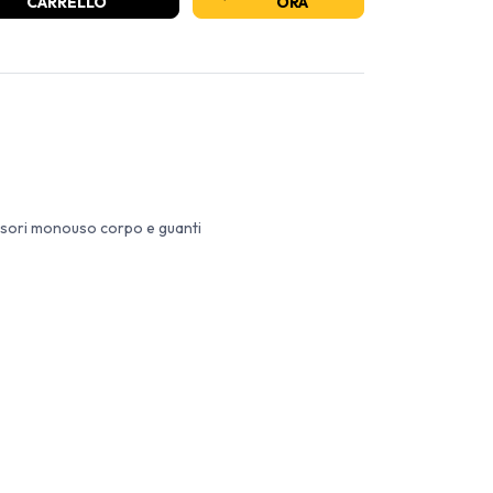
CARRELLO
ORA
ssori monouso corpo e guanti