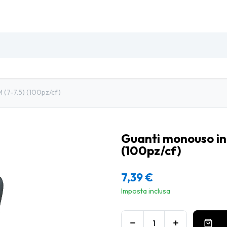
SO
INSETTI & DISINFESTAZIONE
PULIZIA PROFESSIO
M (7-7.5) (100pz/cf)
Guanti monouso in l
(100pz/cf)
7,39
€
Imposta inclusa