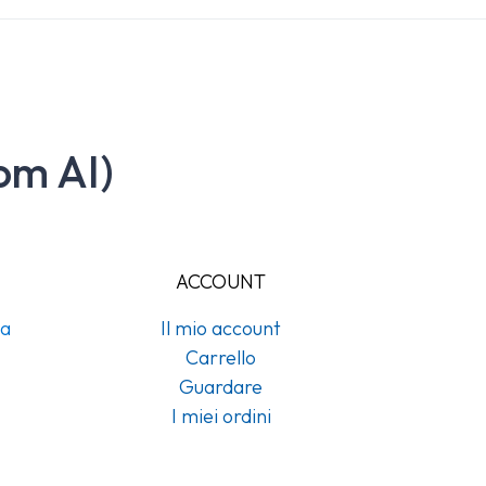
om AI)
ACCOUNT
na
Il mio account
Carrello
Guardare
I miei ordini