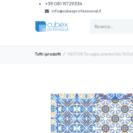
Passa al contenuto
+39 081 19729334
info@cubexprofessional.it
HOME
SHOP
PISCINE
CARTA & MONOU
Tutti i prodotti
1160708 Tovaglia istanbul blu 100