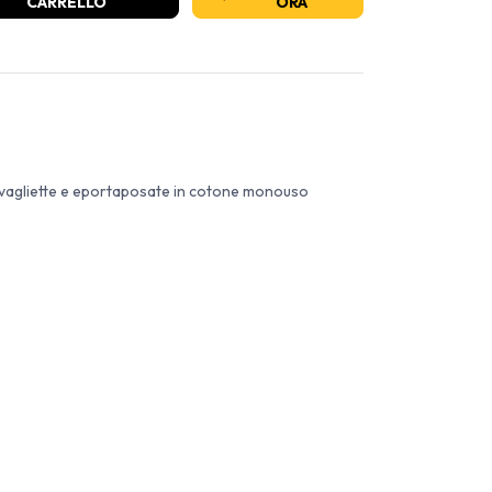
CARRELLO
ORA
ovagliette e eportaposate in cotone monouso