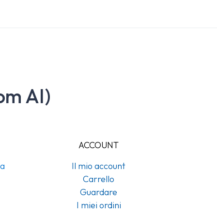
om AI)
ACCOUNT
na
Il mio account
Carrello
Guardare
I miei ordini