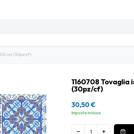
SO
INSETTI & DISINFESTAZIONE
PULIZIA PROFESSIO
x100 cm (30pz/cf)
1160708 Tovaglia 
(30pz/cf)
30,50
€
Imposta inclusa