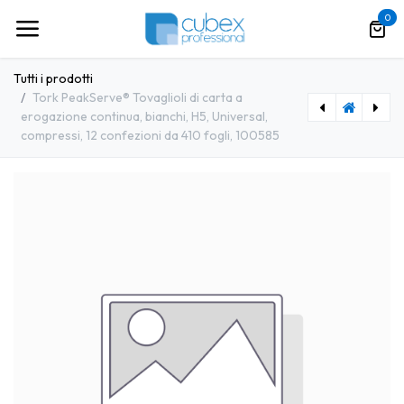
Passa al contenuto
0
Tutti i prodotti
Tork PeakServe® Tovaglioli di carta a
erogazione continua, bianchi, H5, Universal,
compressi, 12 confezioni da 410 fogli, 100585
ALGASAN Antialghe Liquido Non Schiumogeno per Piscina