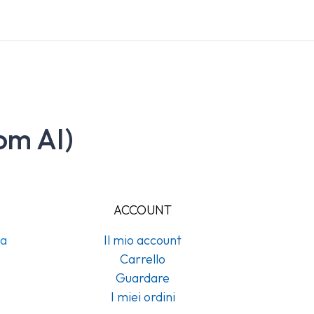
om AI)
ACCOUNT
na
Il mio account
Carrello
Guardare
I miei ordini