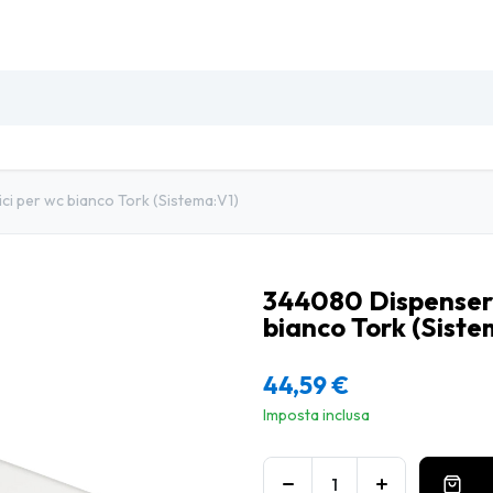
SO
INSETTI & DISINFESTAZIONE
PULIZIA PROFESSIO
ici per wc bianco Tork (Sistema:V1)
344080 Dispenser c
bianco Tork (Siste
44,59
€
Imposta inclusa