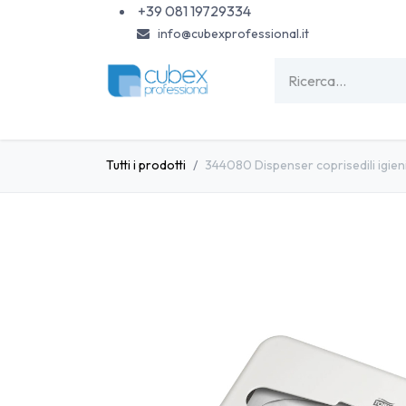
Passa al contenuto
+39 081 19729334
info@cubexprofessional.it
HOME
SHOP
PISCINE
CARTA & MONOU
Tutti i prodotti
344080 Dispenser coprisedili igien