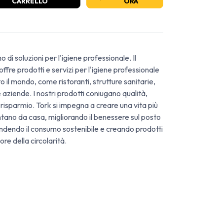
CARRELLO
ORA
o di soluzioni per l'igiene professionale. Il
ffre prodotti e servizi per l'igiene professionale
tto il mondo, come ristoranti, strutture sanitarie,
 e aziende. I nostri prodotti coniugano qualità,
 risparmio. Tork si impegna a creare una vita più
ntano da casa, migliorando il benessere sul posto
fendendo il consumo sostenibile e creando prodotti
ore della circolarità.