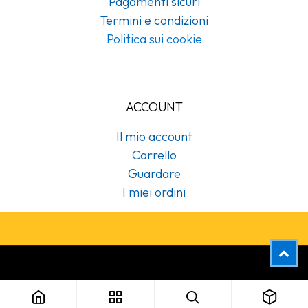
Pagamenti sicuri
Termini e condizioni
Politica sui cookie
ACCOUNT
Il mio account
Carrello
Guardare
I miei ordini
Copyright © Cubex Professional Srl
509266 Bobina 800 strappi 2 veli Tork (2pz/cf)