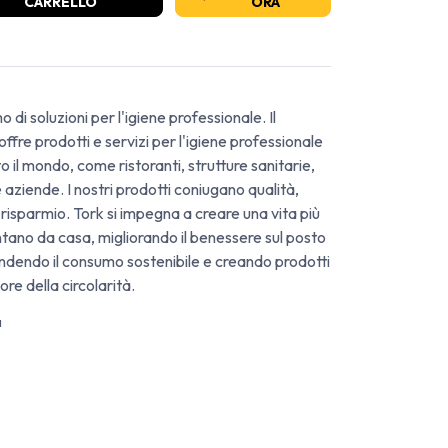
CARRELLO
ORA
o di soluzioni per l'igiene professionale. Il
ffre prodotti e servizi per l'igiene professionale
tto il mondo, come ristoranti, strutture sanitarie,
 e aziende. I nostri prodotti coniugano qualità,
 risparmio. Tork si impegna a creare una vita più
ntano da casa, migliorando il benessere sul posto
fendendo il consumo sostenibile e creando prodotti
ore della circolarità.
a