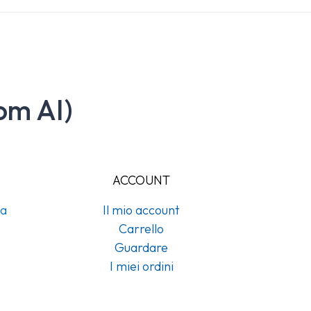
om AI)
ACCOUNT
na
Il mio account
Carrello
Guardare
I miei ordini