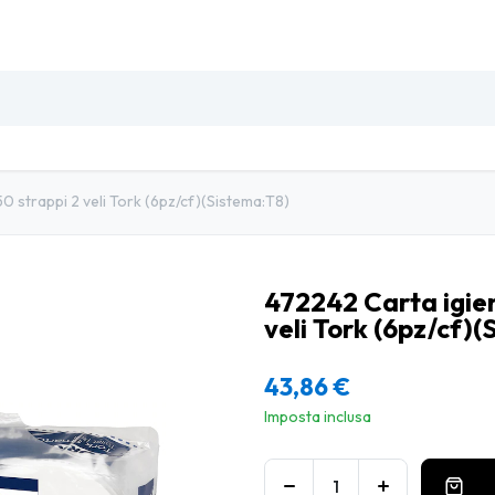
SO
INSETTI & DISINFESTAZIONE
PULIZIA PROFESSIO
0 strappi 2 veli Tork (6pz/cf)(Sistema:T8)
472242 Carta igie
veli Tork (6pz/cf)
43,86
€
Imposta inclusa