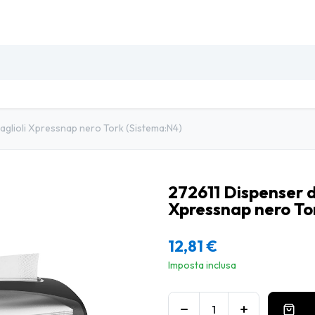
SO
INSETTI & DISINFESTAZIONE
PULIZIA PROFESSIO
aglioli Xpressnap nero Tork (Sistema:N4)
272611 Dispenser d
Xpressnap nero To
12,81
€
Imposta inclusa