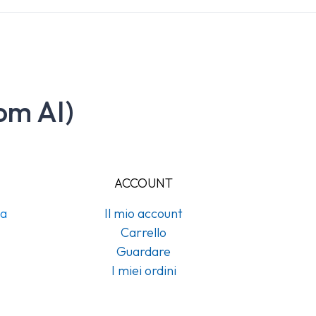
om AI)
ACCOUNT
na
Il mio account
Carrello
Guardare
I miei ordini