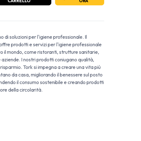
CARRELLO
ORA
o di soluzioni per l'igiene professionale. Il
ffre prodotti e servizi per l'igiene professionale
tto il mondo, come ristoranti, strutture sanitarie,
 e aziende. I nostri prodotti coniugano qualità,
 risparmio. Tork si impegna a creare una vita più
ntano da casa, migliorando il benessere sul posto
fendendo il consumo sostenibile e creando prodotti
ore della circolarità.