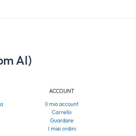
om AI)
ACCOUNT
na
Il mio account
Carrello
Guardare
I miei ordini