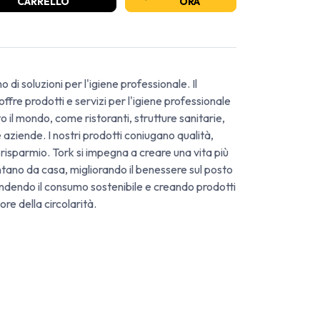
CARRELLO
ORA
o di soluzioni per l'igiene professionale. Il
ffre prodotti e servizi per l'igiene professionale
tto il mondo, come ristoranti, strutture sanitarie,
 e aziende. I nostri prodotti coniugano qualità,
 risparmio. Tork si impegna a creare una vita più
ntano da casa, migliorando il benessere sul posto
fendendo il consumo sostenibile e creando prodotti
ore della circolarità.