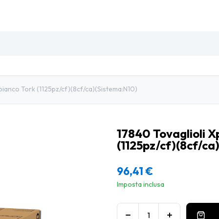
SO
INSETTI & DISINFESTAZIONE
PULIZIA PROFESSIO
bianco Tork (1125pz/cf)(8cf/ca)(Sistema:N10)
17840 Tovaglioli 
(1125pz/cf)(8cf/ca
96,41
€
Imposta inclusa