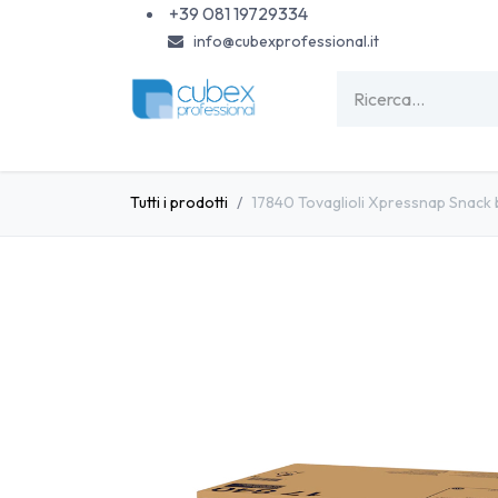
Passa al contenuto
+39 081 19729334
info@cubexprofessional.it
HOME
SHOP
PISCINE
CARTA & MONOU
Tutti i prodotti
17840 Tovaglioli Xpressnap Snack 