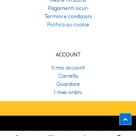
Pagamenti sicuri
Termini e condizioni
Politica sui cookie
ACCOUNT
Il mio account
Carrello
Guardare
I miei ordini
Copyright © Cubex Professional Srl
471093 Asciugamani intercalati Universal 1 velo Tork (250pz/cf)(20cf/ca)(Sistema:H2)