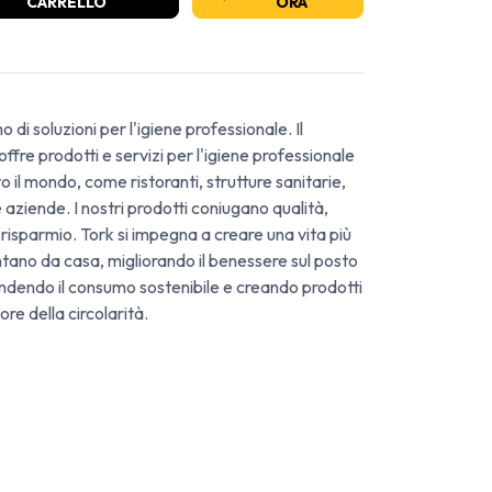
CARRELLO
ORA
o di soluzioni per l'igiene professionale. Il
ffre prodotti e servizi per l'igiene professionale
tto il mondo, come ristoranti, strutture sanitarie,
 e aziende. I nostri prodotti coniugano qualità,
 risparmio. Tork si impegna a creare una vita più
ntano da casa, migliorando il benessere sul posto
fendendo il consumo sostenibile e creando prodotti
ore della circolarità.