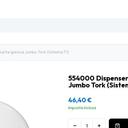
SO
INSETTI & DISINFESTAZIONE
PULIZIA PROFESSIO
arta igienica Jumbo Tork (Sistema:T1)
554000 Dispenser s
Jumbo Tork (Siste
46,40
€
Imposta inclusa