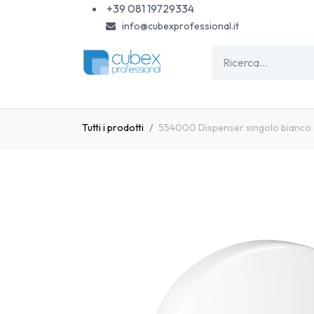
Passa al contenuto
+39 081 19729334
info@cubexprofessional.it
HOME
SHOP
PISCINE
CARTA & MONOU
Tutti i prodotti
554000 Dispenser singolo bianco c