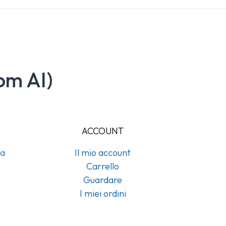
om AI)
ACCOUNT
na
Il mio account
Carrello
Guardare
I miei ordini