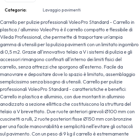
Categoria:
Lavaggio pavimenti
Carrello per pulizie professionali VoleoPro Standard - Carrello in
plastica / alluminio VoleoPro è il carrello compatto e flessibile di
Vileda Professional, che permette di trasportare un'ampia
gamma di utensili per la pulizia pavimenti con un limitato ingombro
di 0,5 m2. Grazie all'innovativo telaio a V i sistemi di pulizia e gli
accessori rimangono confinati all'interno dei limiti fisici del
carrello, senza attrezzi che sporgono all'esterno. Facile da
manovrare e depositare dove lo spazio è limitato, assemblaggio
semplicissimo senza bisogno di utensili. Carrello per pulizie
professionali VoleoPro Standard - caratteristiche e benefici:
Carrello in plastica e alluminio, con due montanti in alluminio
anodizzato a sezione ellittica che costituiscono la struttura del
telaio a V brevettato. Due ruote anteriori girevoli Ø100 mm con
cuscinetti a rulli, 2 ruote posteriori fisse Ø150 mm con bronzine
per una facile manovrabilità e semplicità nell'evitare gli ostacoli
sul pavimento. Con un peso di 9 kg il carrello è estremamente