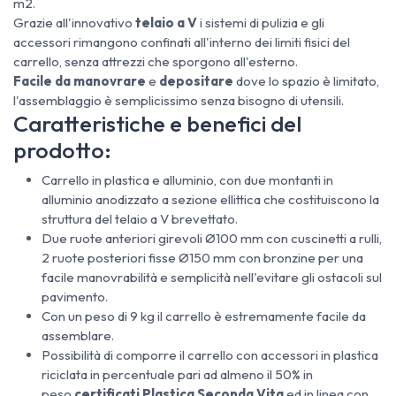
m2.
Grazie all'innovativo
telaio a V
i sistemi di pulizia e gli
accessori rimangono confinati all'interno dei limiti fisici del
carrello, senza attrezzi che sporgono all'esterno.
Facile da manovrare
e
depositare
dove lo spazio è limitato,
l'assemblaggio è semplicissimo senza bisogno di utensili.
Caratteristiche e benefici del
prodotto:
Carrello in plastica e alluminio, con due montanti in
alluminio anodizzato a sezione ellittica che costituiscono la
struttura del telaio a V brevettato.
Due ruote anteriori girevoli Ø100 mm con cuscinetti a rulli,
2 ruote posteriori fisse Ø150 mm con bronzine per una
facile manovrabilità e semplicità nell'evitare gli ostacoli sul
pavimento.
Con un peso di 9 kg il carrello è estremamente facile da
assemblare.
Possibilità di comporre il carrello con accessori in plastica
riciclata in percentuale pari ad almeno il 50% in
peso
certificati Plastica Seconda
Vita
ed in linea con