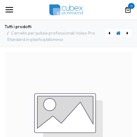
Passa al contenuto
0
Tutti i prodotti
Carrello per pulizie professionali Voleo Pro
Standard in plastica/alluminio
[VDM0003] Carrello strizzatore sky 2.25 mp
[TRK0016] 290067 Asciugamani rotolo Soft Advanced 2 veli Tork (6pz/ca)(Sistema:H1)