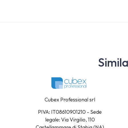
Simil
Cubex Professional srl
PIVA: IT08610901210 - Sede
legale: Via Virgilio, 110
Castellammare di Stabia (NA)