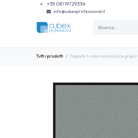
Passa al contenuto
+39 081 19729334
info@cubexprofessional.it
HOME
SHOP
PISCINE
CARTA & MONOU
Tutti i prodotti
Tappeto t-max monocolore grigio