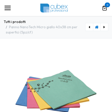
Passa al contenuto
0
Tutti i prodotti
Panno NanoTech Micro giallo 40x38 cm per
superfici (5pz/cf)
[VLD0048] Panno NanoTech Micro verde 40x38 cm per superfici (5pz/cf)
[VLD0050] Panno Pva Microforato 40x35 cm per superfici (10pz/cf)