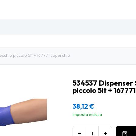
SO
INSETTI & DISINFESTAZIONE
PULIZIA PROFESSIO
cchio piccolo 5lt + 167771 coperchio
534537 Dispenser 
piccolo 5lt + 16777
38,12
€
Imposta inclusa