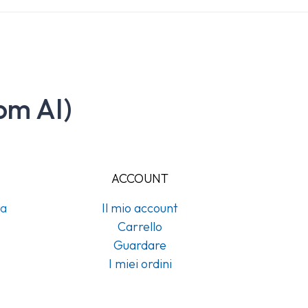
om AI)
ACCOUNT
na
Il mio account
Carrello
Guardare
I miei ordini