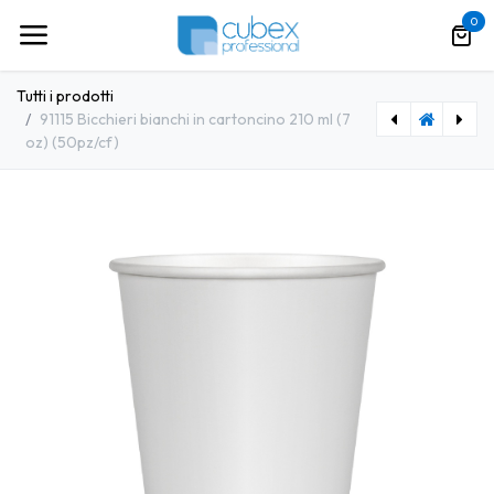
Passa al contenuto
0
Tutti i prodotti
91115 Bicchieri bianchi in cartoncino 210 ml (7
oz) (50pz/cf)
[WBIO029] 91112 Bicchieri bianchi in cartoncino 360 ml (12 oz) (50pz/cf)
[WBIO027] 91124 Bicchieri stampa caffe in cartoncino 120 ml (4 oz) (50pz/cf)