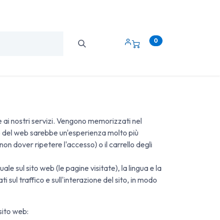
0
NALE
OSPITALITÀ & CURA
CATEGORIE
e ai nostri servizi. Vengono memorizzati nel
zo del web sarebbe un'esperienza molto più
on dover ripetere l'accesso) o il carrello degli
le sul sito web (le pagine visitate), la lingua e la
i sul traffico e sull'interazione del sito, in modo
sito web: