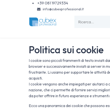
Passa al contenuto
+39 081 19729334
info@cubexprofessional.it
HOME
SHOP
PISCINE
CARTA & MONOU
Politica sui cookie
I cookie sono piccoli frammenti di testo inviati 
browser e successivamente inviati ai server in mo
frustrante. Li usiamo per supportare le attività d
acquisti.
I cookie vengono anche impiegati per aiutarci a cap
nazione, che ci permette di fornire servizi miglior
da poter offrire in futuro esperienze e strumenti m
Ecco una panoramica dei cookie che possono esser