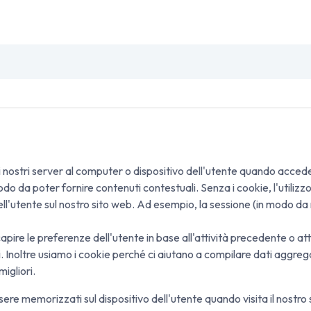
SO
INSETTI & DISINFESTAZIONE
PULIZIA PROFESSIO
dai nostri server al computer o dispositivo dell'utente quando acced
do da poter fornire contenuti contestuali. Senza i cookie, l'utiliz
ell'utente sul nostro sito web. Ad esempio, la sessione (in modo da n
ire le preferenze dell'utente in base all'attività precedente o attua
i. Inoltre usiamo i cookie perché ci aiutano a compilare dati aggregat
igliori.
e memorizzati sul dispositivo dell'utente quando visita il nostro 