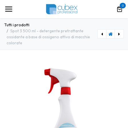
Passa al contenuto
0
Tutti i prodotti
Spot 3 500 ml - detergente pretrattante
ossidante a base di ossigeno attivo di macchie
colorate
[CBXPR0146] Spot 2 500 ml - detergente pretrattante superconcentrato per macchie oleose gialle e marroni
[CBXPR0148] Spot 4 500 ml - detergente pretrattante acido per macchie di ruggine