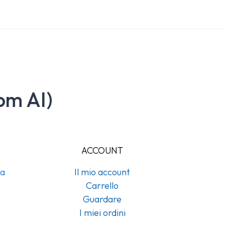
om AI)
ACCOUNT
na
Il mio account
Carrello
Guardare
I miei ordini