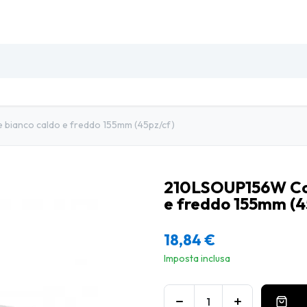
SO
INSETTI & DISINFESTAZIONE
PULIZIA PROFESSIO
bianco caldo e freddo 155mm (45pz/cf)
210LSOUP156W Cop
e freddo 155mm (4
18,84
€
Imposta inclusa