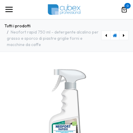
Passa al contenuto
0
Tutti i prodotti
Neofort rapid 750 ml - detergente alcalino per
grasso e sporco di piastre griglie forni e
macchine da caffe
[CBXPR0097] Nubesan 5 kg - detergente igienizzante neutro idoneo cam per nebulizzatori
[639] Navette jolly oro 2 (10kg/cf)