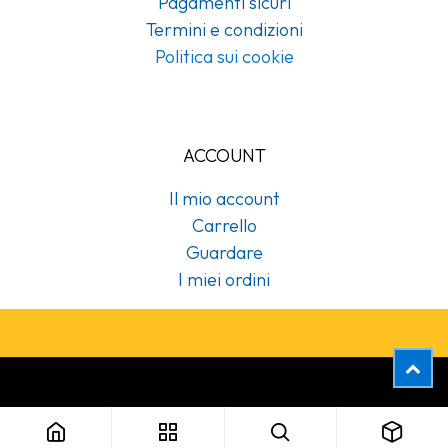
Pagamenti sicuri
Termini e condizioni
Politica sui cookie
ACCOUNT
Il mio account
Carrello
Guardare
I miei ordini
Copyright © Cubex Professional Srl
652108 Dispenser porta bobine da parete nero e rosso Tork