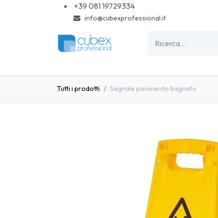
Passa al contenuto
+39 081 19729334
info@cubexprofessional.it
HOME
SHOP
PISCINE
CARTA & MONOU
Tutti i prodotti
Segnale pavimento bagnato