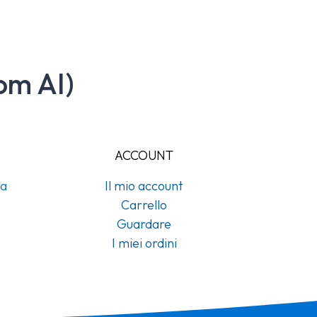
om AI)
ACCOUNT
na
Il mio account
Carrello
Guardare
I miei ordini