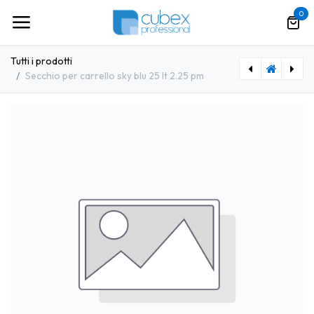
Passa al contenuto
0
Tutti i prodotti
Secchio per carrello sky blu 25 lt 2.25 pm
[VLD0028] Secchio UltraSpeed Pro 25 Lt
[VDM0019] Secchio per carrello sky rosso 25 lt 2.25 pm