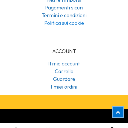
Pagamenti sicuri
Termini e condizioni
Politica sui cookie
ACCOUNT
Il mio account
Carrello
Guardare
I miei ordini
Copyright © Cubex Professional Srl
470205 Dispenser Foam Soap 800 ml acciaio manuale Tork (Sistema:S34)