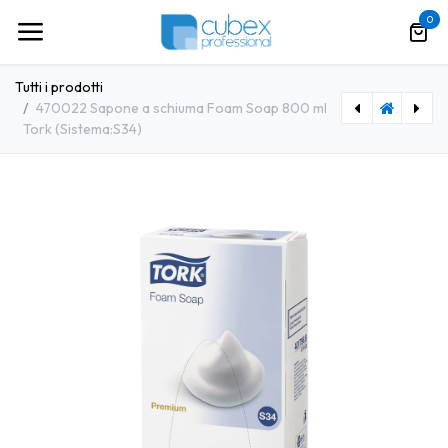
Passa al contenuto
0
Tutti i prodotti
470022 Sapone a schiuma Foam Soap 800 ml
Tork (Sistema:S34)
[TRK0116] 470001 Tovaglioli Cocktail nocciola 24x24 cm piega 1/4 2 veli Tork (200pz/cf)
[TRK0078] 470205 Dispenser Foam Soap 800 ml acciaio manuale Tork (Sistema:S34)