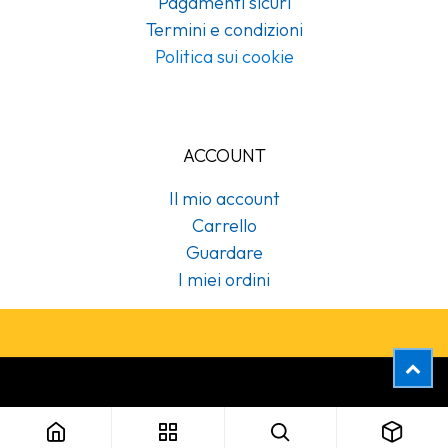
Pagamenti sicuri
Termini e condizioni
Politica sui cookie
ACCOUNT
Il mio account
Carrello
Guardare
I miei ordini
Copyright © Cubex Professional Srl
470022 Sapone a schiuma Foam Soap 800 ml Tork (Sistema:S34)