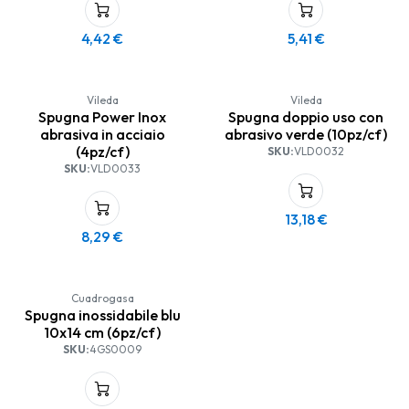
4,42
€
5,41
€
Vileda
Vileda
Spugna Power Inox
Spugna doppio uso con
abrasiva in acciaio
abrasivo verde (10pz/cf)
(4pz/cf)
SKU:
VLD0032
SKU:
VLD0033
13,18
€
8,29
€
Cuadrogasa
Spugna inossidabile blu
10x14 cm (6pz/cf)
SKU:
4GS0009