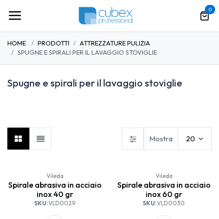
Passa al contenuto
0
HOME
PRODOTTI
ATTREZZATURE PULIZIA
SPUGNE E SPIRALI PER IL LAVAGGIO STOVIGLIE
Spugne e spirali per il lavaggio stoviglie
Guanti
Panni per le pulizie
Scopatura pavimenti
Mostra
20
Vileda
Vileda
Spirale abrasiva in acciaio
Spirale abrasiva in acciaio
inox 40 gr
inox 60 gr
SKU:
VLD0029
SKU:
VLD0030