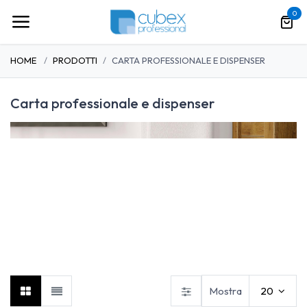
Passa al contenuto
0
HOME
PRODOTTI
CARTA PROFESSIONALE E DISPENSER
Carta professionale e dispenser
Dispenser
Tovaglioli
Panni e bobine
Mostra
20