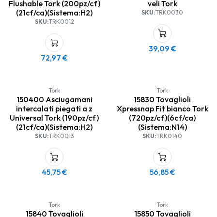
Flushable Tork (200pz/cf)
veli Tork
(21cf/ca)(Sistema:H2)
SKU:
TRK0030
SKU:
TRK0012
39,09
€
72,97
€
Tork
Tork
150400 Asciugamani
15830 Tovaglioli
intercalati piegati a z
Xpressnap Fit bianco Tork
Universal Tork (190pz/cf)
(720pz/cf)(6cf/ca)
(21cf/ca)(Sistema:H2)
(Sistema:N14)
SKU:
TRK0013
SKU:
TRK0140
45,75
€
56,85
€
Tork
Tork
15840 Tovaglioli
15850 Tovaglioli