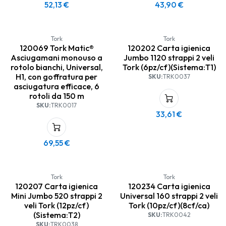
52,13
€
43,90
€
Tork
Tork
120069 Tork Matic®
120202 Carta igienica
Asciugamani monouso a
Jumbo 1120 strappi 2 veli
rotolo bianchi, Universal,
Tork (6pz/cf)(Sistema:T1)
H1, con goffratura per
SKU:
TRK0037
asciugatura efficace, 6
rotoli da 150 m
SKU:
TRK0017
33,61
€
69,55
€
Tork
Tork
120207 Carta igienica
120234 Carta igienica
Mini Jumbo 520 strappi 2
Universal 160 strappi 2 veli
veli Tork (12pz/cf)
Tork (10pz/cf)(8cf/ca)
(Sistema:T2)
SKU:
TRK0042
SKU:
TRK0038