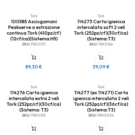
Tork
Tork
100585 Asciugamani
114273 Carta igienica
Peakserve a estrazione
intercalata soft 2 veli
continua Tork (410pz/cf)
Tork (252pz/cf)(30cf/ca)
(12cf/ca)(Sistema:H5)
(Sistema:T3)
SKU:
TRK0011
SKU:
TRK0154
89,30
€
39,09
€
Tork
Tork
114276 Carta igienica
114277 (ex 114271) Carta
intercalata extra 2 veli
igienica intercalata 2 veli
Tork (252pz/cf)(30cf/ca)
Tork (252pz/cf)(36cf/ca)
(Sistema: T3)
(Sistema:T3)
SKU:
TRK0153
SKU:
TRK0036