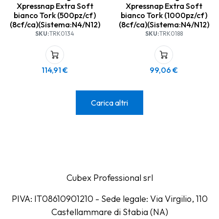
Xpressnap Extra Soft
Xpressnap Extra Soft
bianco Tork (500pz/cf)
bianco Tork (1000pz/cf)
(8cf/ca)(Sistema:N4/N12)
(8cf/ca)(Sistema:N4/N12)
SKU:
TRK0134
SKU:
TRK0188
114,91
€
99,06
€
Carica altri
Cubex Professional srl
PIVA: IT08610901210 - Sede legale: Via Virgilio, 110
Castellammare di Stabia (NA)