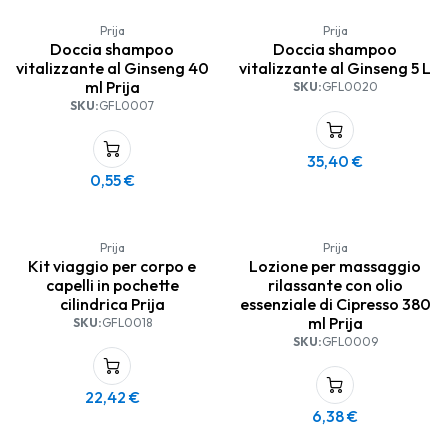
Prija
Prija
Doccia shampoo
Doccia shampoo
vitalizzante al Ginseng 40
vitalizzante al Ginseng 5 L
ml Prija
SKU:
GFL0020
SKU:
GFL0007
35,40
€
0,55
€
Prija
Prija
Kit viaggio per corpo e
Lozione per massaggio
capelli in pochette
rilassante con olio
cilindrica Prija
essenziale di Cipresso 380
ml Prija
SKU:
GFL0018
SKU:
GFL0009
22,42
€
6,38
€