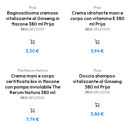
Prija
Prija
Bagnoschiuma cremoso
Crema idratante mani e
vitalizzante al Ginseng in
corpo con vitamina E 380
flacone 380 ml Prija
ml Prija
SKU:
GFL0001
SKU:
GFL0003
5,30
€
5,94
€
The Rerum Natura
Prija
Crema mani e corpo
Doccia shampoo
certificata bio in flacone
vitalizzante al Ginseng
con pompa inviolabile The
380 ml Prija
Rerum Natura 380 ml
SKU:
GFL0006
SKU:
GFL0024
3,86
€
7,79
€