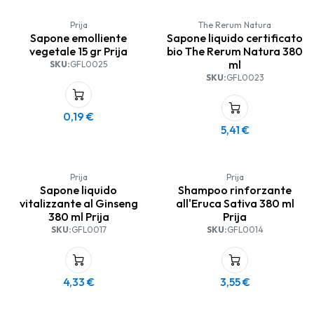
Prija
The Rerum Natura
Sapone emolliente
Sapone liquido certificato
vegetale 15 gr Prija
bio The Rerum Natura 380
ml
SKU:
GFL0025
SKU:
GFL0023
0,19
€
5,41
€
Prija
Prija
Sapone liquido
Shampoo rinforzante
vitalizzante al Ginseng
all'Eruca Sativa 380 ml
380 ml Prija
Prija
SKU:
GFL0017
SKU:
GFL0014
4,33
€
3,55
€