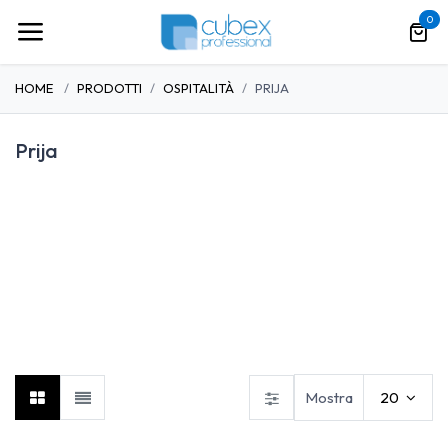
Passa al contenuto
0
HOME
PRODOTTI
OSPITALITÀ
PRIJA
Prija
Accessori e arredo bagno
Tork
Aura Luxury Collection
Mostra
20