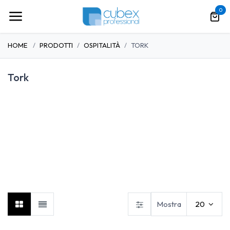
Passa al contenuto
0
HOME
PRODOTTI
OSPITALITÀ
TORK
Tork
Accessori e arredo bagno
Tork
Aura Luxury Collection
Mostra
20